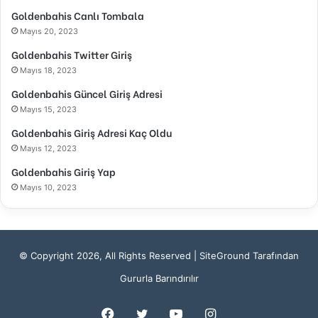
Goldenbahis Canlı Tombala
Mayıs 20, 2023
Goldenbahis Twitter Giriş
Mayıs 18, 2023
Goldenbahis Güncel Giriş Adresi
Mayıs 15, 2023
Goldenbahis Giriş Adresi Kaç Oldu
Mayıs 12, 2023
Goldenbahis Giriş Yap
Mayıs 10, 2023
© Copyright 2026, All Rights Reserved |
SiteGround
Tarafından
Gururla Barındırılır
Facebook
Twitter
YouTube
Instagram