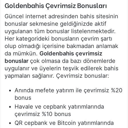
Goldenbahis Çevrimsiz Bonusları
Güncel internet adresinden bahis sitesinin
bonuslar sekmesine geldiğinizde aktif
uygulanan tüm bonuslar listelenmektedir.
Her kategorideki bonusların çevrim şartı
olup olmadığı içerisine bakmadan anlamak
da mümkün.
Goldenbahis çevrimsiz
bonuslar
çok olmasa da bazı dönemlerde
uygulanır ve üyelerin teşvik edilerek bahis
yapmaları sağlanır. Çevrimsiz bonuslar:
Anında mefete yatırım ile çevrimsiz %20
bonus
Havale ve cepbank yatırımlarında
çevrimsiz %10 bonus
QR cepbank ve Bitcoin yatırımlarında