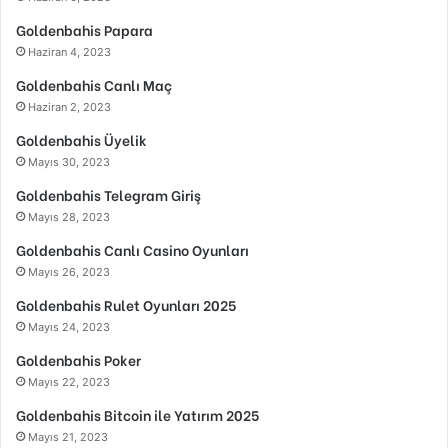
Goldenbahis Papara
Haziran 4, 2023
Goldenbahis Canlı Maç
Haziran 2, 2023
Goldenbahis Üyelik
Mayıs 30, 2023
Goldenbahis Telegram Giriş
Mayıs 28, 2023
Goldenbahis Canlı Casino Oyunları
Mayıs 26, 2023
Goldenbahis Rulet Oyunları 2025
Mayıs 24, 2023
Goldenbahis Poker
Mayıs 22, 2023
Goldenbahis Bitcoin ile Yatırım 2025
Mayıs 21, 2023