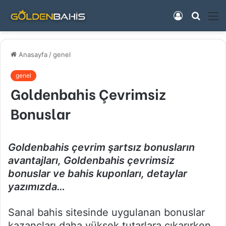
Kayıt
Arama
M
Ol
yap
...
Anasayfa
/
genel
genel
Goldenbahis Çevrimsiz
Bonuslar
Goldenbahis çevrim şartsız bonusların
avantajları, Goldenbahis çevrimsiz
bonuslar ve bahis kuponları, detaylar
yazımızda…
Sanal bahis sitesinde uygulanan bonuslar
kazançları daha yüksek tutarlara çıkarırken