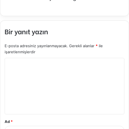
Bir yanıt yazın
E-posta adresiniz yayınlanmayacak.
Gerekli alanlar
*
ile
işaretlenmişlerdir
Y
o
r
u
m
*
Ad
*