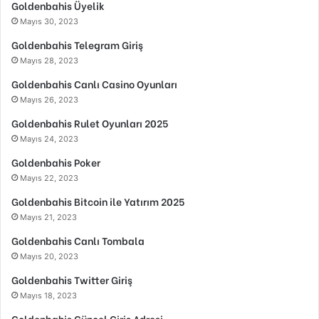
Goldenbahis Üyelik
Mayıs 30, 2023
Goldenbahis Telegram Giriş
Mayıs 28, 2023
Goldenbahis Canlı Casino Oyunları
Mayıs 26, 2023
Goldenbahis Rulet Oyunları 2025
Mayıs 24, 2023
Goldenbahis Poker
Mayıs 22, 2023
Goldenbahis Bitcoin ile Yatırım 2025
Mayıs 21, 2023
Goldenbahis Canlı Tombala
Mayıs 20, 2023
Goldenbahis Twitter Giriş
Mayıs 18, 2023
Goldenbahis Güncel Giriş Adresi