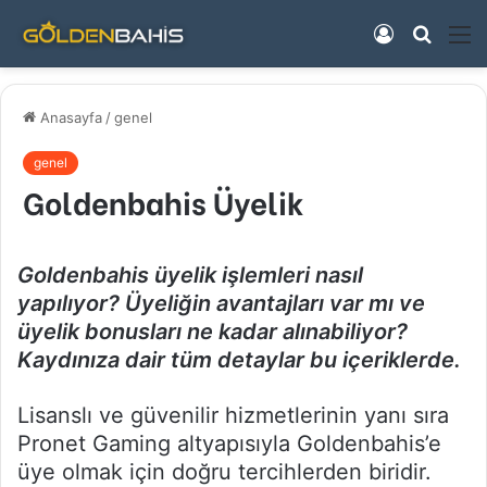
Kayıt
Arama
M
Ol
yap
...
Anasayfa
/
genel
genel
Goldenbahis Üyelik
Goldenbahis üyelik işlemleri nasıl
yapılıyor? Üyeliğin avantajları var mı ve
üyelik bonusları ne kadar alınabiliyor?
Kaydınıza dair tüm detaylar bu içeriklerde.
Lisanslı ve güvenilir hizmetlerinin yanı sıra
Pronet Gaming altyapısıyla Goldenbahis’e
üye olmak için doğru tercihlerden biridir.