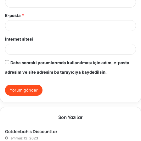
E-posta
*
İnternet sitesi
Daha sonraki yorumlarımda kullanılması için adım, e-posta
adresim ve site adresim bu tarayıcıya kaydedilsin.
Son Yazılar
Goldenbahis Discountlar
Temmuz 12, 2023