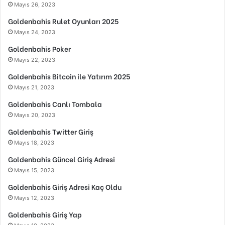
Mayıs 26, 2023
Goldenbahis Rulet Oyunları 2025
Mayıs 24, 2023
Goldenbahis Poker
Mayıs 22, 2023
Goldenbahis Bitcoin ile Yatırım 2025
Mayıs 21, 2023
Goldenbahis Canlı Tombala
Mayıs 20, 2023
Goldenbahis Twitter Giriş
Mayıs 18, 2023
Goldenbahis Güncel Giriş Adresi
Mayıs 15, 2023
Goldenbahis Giriş Adresi Kaç Oldu
Mayıs 12, 2023
Goldenbahis Giriş Yap