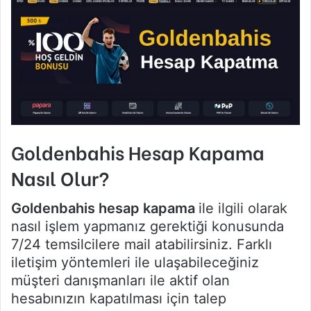
Goldenbahis Hesap Kapama
Nasıl Olur?
Goldenbahis hesap kapama
ile ilgili olarak
nasıl işlem yapmanız gerektiği konusunda
7/24 temsilcilere mail atabilirsiniz. Farklı
iletişim yöntemleri ile ulaşabileceğiniz
müşteri danışmanları ile aktif olan
hesabınızın kapatılması için talep