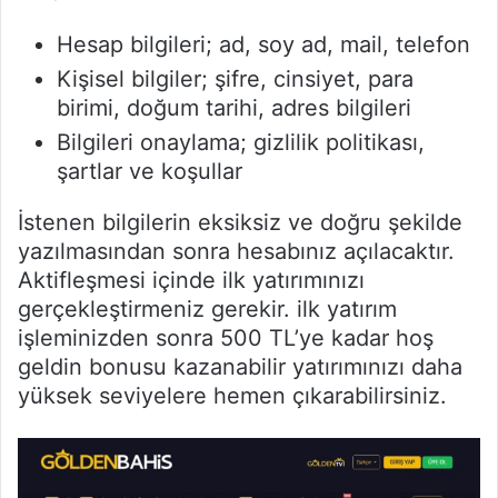
Hesap bilgileri; ad, soy ad, mail, telefon
Kişisel bilgiler; şifre, cinsiyet, para
birimi, doğum tarihi, adres bilgileri
Bilgileri onaylama; gizlilik politikası,
şartlar ve koşullar
İstenen bilgilerin eksiksiz ve doğru şekilde
yazılmasından sonra hesabınız açılacaktır.
Aktifleşmesi içinde ilk yatırımınızı
gerçekleştirmeniz gerekir. ilk yatırım
işleminizden sonra 500 TL’ye kadar hoş
geldin bonusu kazanabilir yatırımınızı daha
yüksek seviyelere hemen çıkarabilirsiniz.