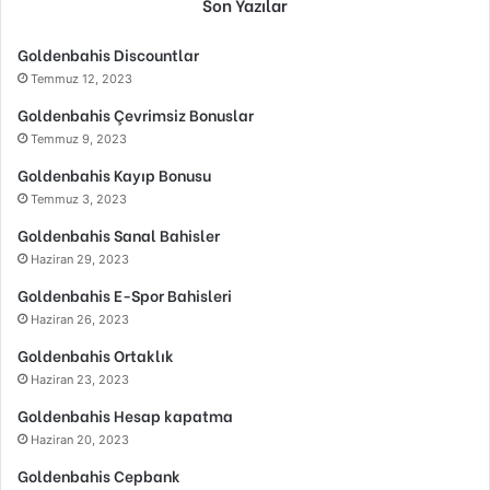
Son Yazılar
Goldenbahis Discountlar
Temmuz 12, 2023
Goldenbahis Çevrimsiz Bonuslar
Temmuz 9, 2023
Goldenbahis Kayıp Bonusu
Temmuz 3, 2023
Goldenbahis Sanal Bahisler
Haziran 29, 2023
Goldenbahis E-Spor Bahisleri
Haziran 26, 2023
Goldenbahis Ortaklık
Haziran 23, 2023
Goldenbahis Hesap kapatma
Haziran 20, 2023
Goldenbahis Cepbank