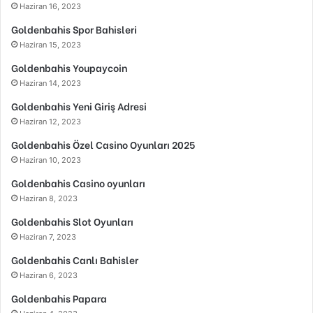
Haziran 16, 2023
Goldenbahis Spor Bahisleri
Haziran 15, 2023
Goldenbahis Youpaycoin
Haziran 14, 2023
Goldenbahis Yeni Giriş Adresi
Haziran 12, 2023
Goldenbahis Özel Casino Oyunları 2025
Haziran 10, 2023
Goldenbahis Casino oyunları
Haziran 8, 2023
Goldenbahis Slot Oyunları
Haziran 7, 2023
Goldenbahis Canlı Bahisler
Haziran 6, 2023
Goldenbahis Papara